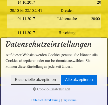
14.10.2017
20:00
20.10 bis 22.10.2017
Dresden
04.11.2017
Lichteneiche
20:00 - 24
11.11.2017
Hirschberg
16.11. bis 01.12.2017
Datenschutzeinstellungen
10.12.2017
Forchheim
19:00
Auf dieser Website werden Cookies genutzt. Sie können alle
18.12.2017
Forchheim
19:00
Cookies akzeptieren oder nur bestimmte auswählen. Sie
können diese Einstellungen jederzeit ändern.
Essenzielle akzeptieren
Alle akzeptieren
Cookie-Einstellungen
Impressum
Datenschutz
Disclaimer
© 2024 Bateria quem é
Datenschutzerklärung
|
Impressum